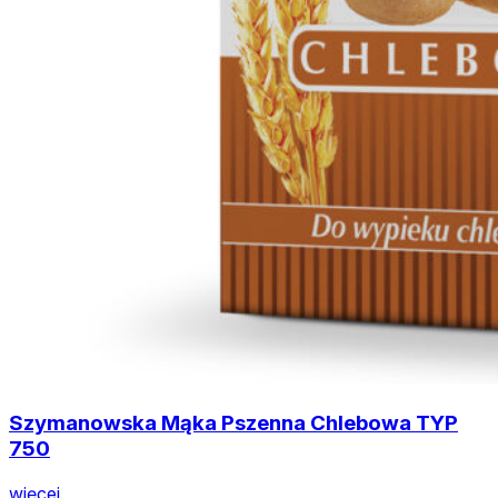
Szymanowska Mąka Pszenna Chlebowa TYP
750
więcej