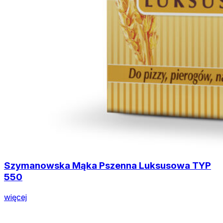
Szymanowska Mąka Pszenna Luksusowa TYP
550
więcej