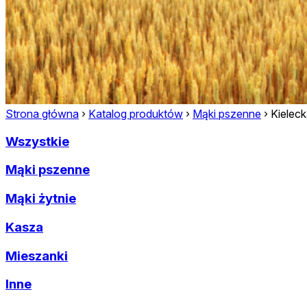
Strona główna
›
Katalog produktów
›
Mąki pszenne
›
Kielec
Wszystkie
Mąki pszenne
Mąki żytnie
Kasza
Mieszanki
Inne