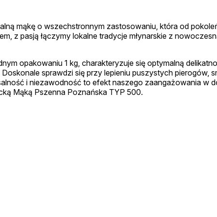
alną mąkę o wszechstronnym zastosowaniu, która od pokole
m, z pasją łączymy lokalne tradycje młynarskie z nowoczesną
 opakowaniu 1 kg, charakteryzuje się optymalną delikatnośc
 Doskonale sprawdzi się przy lepieniu puszystych pierogów, 
salność i niezawodność to efekt naszego zaangażowania w do
ielecką Mąką Pszenna Poznańska TYP 500.