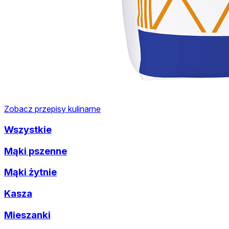
Zobacz przepisy kulinarne
Wszystkie
Mąki pszenne
Mąki żytnie
Kasza
Mieszanki