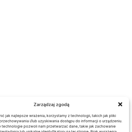
Zarządzaj zgodą
ć jak najlepsze wrażenia, korzystamy z technologii, takich jak pliki
przechowywania i/lub uzyskiwania dostępu do informacji o urządzeniu.
e technologie pozwoli nam przetwarzać dane, takie jak zachowanie
eglądania lub unikalne identyfikatory na tej stronie. Brak wyrażenia