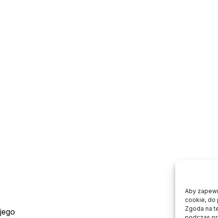
Aby zapewni
cookie, do 
Zgoda na t
jego
podczas prz