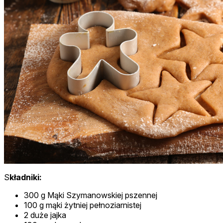
S
kładniki:
300 g Mąki Szymanowskiej pszennej
100 g mąki żytniej pełnoziarnistej
2 duże jajka