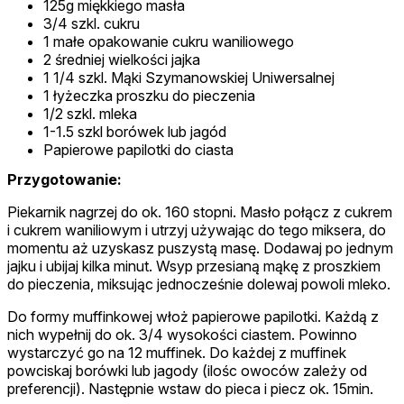
125g miękkiego masła
3/4 szkl. cukru
1 małe opakowanie cukru waniliowego
2 średniej wielkości jajka
1 1/4 szkl. Mąki Szymanowskiej Uniwersalnej
1 łyżeczka proszku do pieczenia
1/2 szkl. mleka
1-1.5 szkl borówek lub jagód
Papierowe papilotki do ciasta
Przygotowanie:
Piekarnik nagrzej do ok. 160 stopni. Masło połącz z cukrem
i cukrem waniliowym i utrzyj używając do tego miksera, do
momentu aż uzyskasz puszystą masę. Dodawaj po jednym
jajku i ubijaj kilka minut. Wsyp przesianą mąkę z proszkiem
do pieczenia, miksując jednocześnie dolewaj powoli mleko.
Do formy muffinkowej włoż papierowe papilotki. Każdą z
nich wypełnij do ok. 3/4 wysokości ciastem. Powinno
wystarczyć go na 12 muffinek. Do każdej z muffinek
powciskaj borówki lub jagody (ilośc owoców zależy od
preferencji). Następnie wstaw do pieca i piecz ok. 15min.