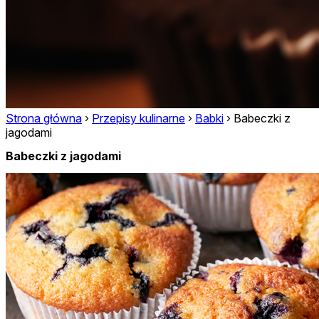
Strona główna
›
Przepisy kulinarne
›
Babki
›
Babeczki z
jagodami
Babeczki z jagodami