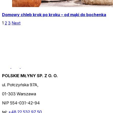
Domowy chleb krok po kroku – od mąki do bochenka
Posts navigation
1
2
3
Next
POLSKIE MŁYNY SP. Z O. O.
ul. Połczyńska 97A,
01-303 Warszawa
NIP 554-031-42-94
tel:
+48 22 532 97 50
,